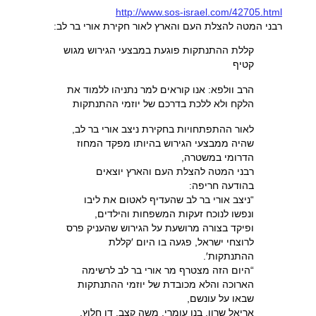
http://www.sos-israel.com/42705.html
רבני המטה להצלת העם והארץ לאור חקירת אורי בר לב:
קללת ההתנתקות פוגעת במבצעי הגירוש מגוש
קטיף
הרב וולפא: אנו קוראים למר נתניהו ללמוד את
הלקח ולא ללכת בדרכם של יוזמי ההתנתקות
לאור ההתפתחויות בחקירת ניצב אורי בר לב,
שהיה ממבצעי הגירוש בהיותו מפקד המחוז
הדרומי במשטרה,
רבני המטה להצלת העם והארץ יוצאים
בהודעה חריפה:
“ניצב אורי בר לב שהעדיף לאטום את ליבו
ונפשו לנוכח זעקות המשפחות והילדים,
ופיקד בצורה מרושעת על הגירוש שהעניק פרס
לרוצחי ישראל, פגעה בו היום ′קללת
ההתנתקות′.
“היום הזה מצטרף מר אורי בר לב לרשימה
הארוכה והלא מכובדת של יוזמי ההתנתקות
שבאו על עונשם,
אריאל שרון, בנו עומרי, משה קצב, דן חלוץ,