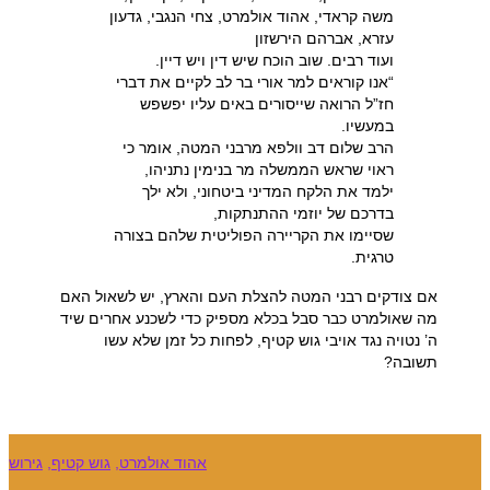
משה קראדי, אהוד אולמרט, צחי הנגבי, גדעון
עזרא, אברהם הירשזון
ועוד רבים. שוב הוכח שיש דין ויש דיין.
“אנו קוראים למר אורי בר לב לקיים את דברי
חז”ל הרואה שייסורים באים עליו יפשפש
במעשיו.
הרב שלום דב וולפא מרבני המטה, אומר כי
ראוי שראש הממשלה מר בנימין נתניהו,
ילמד את הלקח המדיני ביטחוני, ולא ילך
בדרכם של יוזמי ההתנתקות,
שסיימו את הקריירה הפוליטית שלהם בצורה
טרגית.
אם צודקים רבני המטה להצלת העם והארץ, יש לשאול האם
מה שאולמרט כבר סבל בכלא מספיק כדי לשכנע אחרים שיד
ה’ נטויה נגד אויבי גוש קטיף, לפחות כל זמן שלא עשו
תשובה?
גירוש
,
גוש קטיף
,
אהוד אולמרט