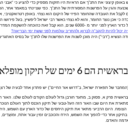
באופן קיצוני את התנ”ך אם הראיות היו חזקות מספיק כדי להציע כי “אבני הבנ
עת והגין על הפרשנות המסורתית של התנ”ך. כפי שציינתי במאמר אחר, הכוזר
לקבל את העובדה שהחומר הפיזי של היקום הוא נצחי. באופן רטרואקטיבי, א
ה כי אכן נוצר החומר, והוא לא נצחי.כאשר רבי ישראל ליפשיץ, בעל פירושו
המאובנים (לפני כ -170 שנה), שתומכות ברעיון שהחיים היו קיימים על כדור הארץ לפנ
יה יכול להיות להקב”ה לברוא ולהחריב עולמות לפני ששת ימי הבריאה?
נו מוצאים לפחות 2 מקרים שבהם רבי יהודה הנשיא (“רבי”) היה מוכן לשנות את הפרשנות שלו לתנ”ך 
מחבר של תפארת ישראל, ב”דרוש אור החיים”) יש פתרון אחד לבעיה של רצף
אשית פרק א, פסוק ב, מתעד חורבן גדול לעולם הקודם לעולם שלנו. האור המ
רת את היום שבו האור הזה העל-טבעי של תיקון הוכנס לתוך העולם הנוכחי של
יי הצומח. היום הרביעי מתאר את תיקון היחסים של כדור הארץ עם השמש, הירח 
קון אחר כדי להפוך את השמש, הירח והכוכבים זמין עבור אֹתֹת, וּמוֹעֲדִים, וּיָ
האדמה והאדם.