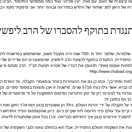
קיצונית של העם, עם זאת, “עין אליהו” ועוד כמה ממפרשי התלמוד, הבינו 
ת של הישן לפני שחזור של החדש במדריגה גבוהה יותר. אני סיפקתי מקור רבני
נגדת בתוקף להסברו של הרב ליפשי
הרב אריה קפלן במאמרו על גיל היקום דִּוֵּחַ על משהו מפתיע מאוד. שלמרות, שלפני י
ה החסידית, התנגדה בתוקף להצעת הרב ליפשיץ, שהמאובנים הם שרידים של 
ט (אחרי תרגום) את דבריו של מנהיג תנועת חב”ד, הרב מנחם מ שניאורסון, הרבי מליו
Http://www.chabad.org/
ות ומחריבן”, וכמו כן גם את ההצהרות בזוהר ובמאמרי הקבלה, על האדם הקד
ספר ספרים, וכן במאמרים של מקובלים קדומים.
ות צד לגיטימי רק עד זמן ההכרעה ופרסום המסקנות על פי פרמטרים של דיון
ך גם במובן זה:
תי על הקבלה על ידי יהדות העולם, כולל הן אשכנזים (כגון האדמו”ר הזקן ואת
יים עוד עולם פיזי הדומה לזה שקיים כיום, כיוון שהקוסמוס הפיזי התרחש רק
צגת את השקפת העולם החסידית, אבל הוא בהחלט טועה לגבי השקפתו של הרוב 