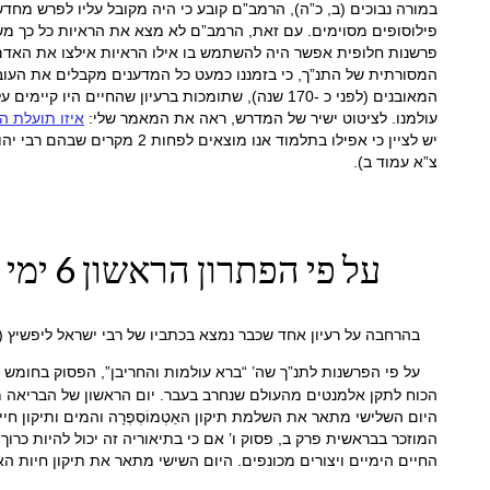
במורה נבוכים (ב, כ”ה), הרמב”ם קובע כי היה מקובל עליו לפרש מחדש 
פילוסופים מסוימים. עם זאת, הרמב”ם לא מצא את הראיות כל כך משכנ
פרשנות חלופית אפשר היה להשתמש בו אילו הראיות אילצו את האדם 
המסורתית של התנ”ך, כי בזמננו כמעט כל המדענים מקבלים את העובד
עולמנו. לציטוט ישיר של המדרש, ראה את המאמר שלי:
איזו תועלת ה
יש לציין כי אפילו בתלמוד א
צ”א עמוד ב).
על פי הפתרון הראשון 6 ימי בראשית הם 6 ימים של תיקון מופלאים של הרס קודם של העולם
בהרחבה על רעיון אחד שכבר נמצא בכתביו של רבי ישראל ליפשיץ (ה
על פי הפרשנות לתנ”ך שה’ “ברא עולמות והחריבן”, הפסוק בחומש בר
הכוח לתקן אלמנטים מהעולם שנחרב בעבר. יום הראשון של הבריאה מתא
היום השלישי מתאר את השלמת תיקון האַטְמוֹסְפֶרָה והמים ותיקון ח
המוזכר בבראשית פרק ב, פסוק ו’ אם כי בתיאוריה זה יכול להיות כרוך בתי
החיים הימיים ויצורים מכונפים. היום השישי מתאר את תיקון חיות 