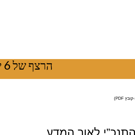
הרצף של 6 ימי בראשית התנכ”י לאור המדע
ץ PDF)