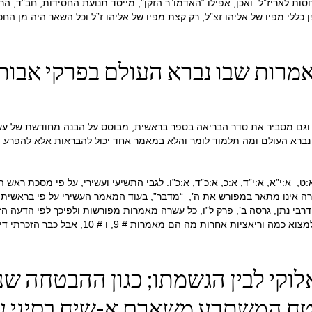
ת לאריז”ל. ואכן, אפילו “האדמו”ר הזקן”, מייסד תנועת החסידות, חב”ד, הרב 
 כללי מפיו של אליהו זצ”ל, רק קצת מפיו של אליהו ז”ל וכל השאר היה מן החכמ
ות שבו נברא העולם בפרקי אבות 
נברא העולם ומה תלמוד לומר והלא במאמר אחד יכול להבראות אלא להפרע 
מר, בראשית א:ג, א:ו, א:ט, א:י”א, א:י”ד, א:כ, א:כ”ד, א:כ”ו. לגבי התשיעי ועשירי, על 
אינו מתאר במפורש את ה’, “מדבר”, בעוד המאמר העשירי על פי בראשית ר
רבי נתן, גרסה ב’, פרק ל”ו, כל עשרה מאמרות מפורשות ולפיכך לפי הדעה 
העשירי, בעוד הפסוק הראשון של התורה מוסר מהרשי
אלוקי לבין הגשמתו; כגון ההבטחה ש
 המשתרע משארם א-שיח בסיני עד