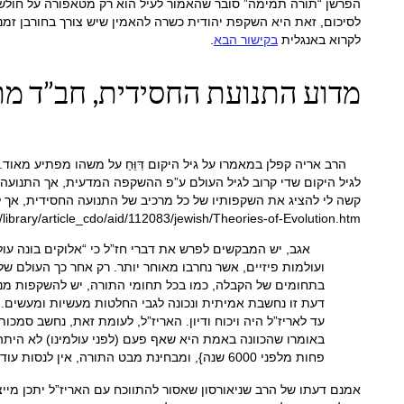
הפרשן “תורה תמימה” סובר שהאמור לעיל הוא רק מטאפורה על חולשה 
לסיכום, זאת היא השקפת יהודית כשרה להאמין שיש צורך בחורבן זמני
לקרוא באנגלית
בקישור הבא
.
מדוע התנועת החסידית, חב”ד מת
לגיל היקום שדי קרוב לגיל העולם ע”פ ההשקפה המדעית, אך התנוע
קשה לי להציג את השקפותיו של כל מרכיב של התנועה החסידית, אך לפחות אצט
library/article_cdo/aid/112083/jewish/Theories-of-Evolution.htm
אגב, יש המבקשים לפרש את דברי חז”ל כי “אלוקים בונה עולמ
ועולמות פיזיים, אשר נחרבו מאוחר יותר. רק אחר כך העולם שלנו נברא, אשר גילו כעת 5716 שנים. פרשנות זו אכן מוצעת במ
בתחומים של הקבלה, כמו בכל תחומי התורה, יש להשקפות מנוגד
דעת זו נחשבת אמיתית ונכונה לגבי החלטות מעשיות ומעשים. כ
עד לאריז”ל היה ויכוח ודיון. האריז”ל, לעומת זאת, נחשב סמכו
באומרו שהכוונה באמת היא שאף פעם (לפני עולמינו) לא היתה ק
פחות מלפני 6000 שנה}, ומבחינת מבט התורה, אין לנסות עוד להסביר אירועים (כגון איך התרחש הבריאה, וכו’) בכל אופן שמתנגדת לדעתו.
אמנם דעתו של הרב שניאורסון שאסור להתווכח עם האריז”ל יתכן מיי