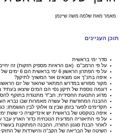
מאמר מאת שלמה משה שיינמן
תוכן העניינים
סדר ימי בראשית
על פי הרמב”ם (אם הראיות מספיק חזקות) זה יחייב
על פי הפתרון הראשון 6 ימי בראשית הם 6 ימים של תיקון מופלאים של הרס קודם של העולם
איפה בתנ”ך אנו מוצאים אור המשויך לתיקון?
מקור מפורש במדרש המתאר שהאור של יום הראשון 
דוגמה נוספת של תיקון נסי הם המים שיצאו בעתיד
מדוע התנועת החסידית, חב”ד מתנגדת בתוקף להסב
ההבנה המחודשת של עשרה מאמרות שבו נברא העול
תקדימים לפער בזמן שבין צו אלוקי לבין הגשמתו; 
איפה בטקסט של בראשית יש אינדיקציה כי ששת ימי
על פי התיאוריה המדעית הנוכחית כדור הארץ עבר שינויים גדולים במהלך
לאחר הבנת סגנון התורה, ההבנה המתוקנת
בעשרה 
השיטה של ​​הבריאה של הקב”ה והישרדות של החזקי