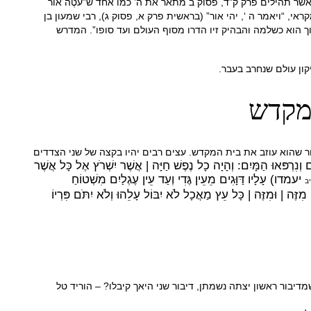
שר תהילים פרק ק”ד, פסוק ב מתאר את ה’ כמו אחד ש”עֹטֶה אוֹר
מקראי, “ויאמר ה ‘, יהי אור” (בראשית פרק א, פסוק ג), רבי שמעון בן
 הוא כשלמה והבהיק זיו הדרו מסוף העולם ועד סופו”. המדרש
ון עולם שנחרב בעבר.
המקדש
שהוא עוזב את בית המקדש. עצים רבים יהיו בקצה של שני הצדדים
 וְנִרְפּאוּ הַמָּיִם: וְהָיָה כָל נֶפֶשׁ חַיָּה | אֲשֶׁר יִשְׁרֹץ אֶל כָּל אֲשֶׁר
יעמדו) עָלָיו דַּוָּגִים מֵעֵין גֶּדִי וְעַד עֵין עֶגְלַיִם מִשְׁטוֹחַ
ב
מִזֶּה | וּמִזֶּה | כָּל עֵץ מַאֲכָל לֹא יִבּוֹל עָלֵהוּ וְלֹא יִתֹּם פִּרְיוֹ
מדיבור ראשון יצתה נשמתן, דיבור שני היאך קיבלו? – הוריד טל