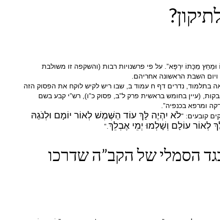
תיקון?
ֶר עַמּוֹ וּמַחַץ מַכָּתוֹ יִרְפָּא”. על פי פרשנויות רבות (והשקפה זו משולבת
 ויום השבת הראשונה אחריהם.
 מַרְבֵּק:”. וראה בתלמוד, נדרים דף ח עמוד ב, שבו ריש לקיש לוקח את הפסוק הזה
ות, (עיין בחומש בראשית פרק ל”ב, פסוק כ”ו), ​​רש”י קבע בשם
קה ומרפא בכנפיה”.
לֹא יִהְיֶה לָּךְ עוֹד הַשֶּׁמֶשׁ לְאוֹר יוֹמָם וּלְנֹגַהּ
ם קובעים: “
ָךְ לְאוֹר עוֹלָם וְשָׁלְמוּ יְמֵי אֶבְלֵךְ
“
.
גד הסמלי של הקב”ה שדרכו