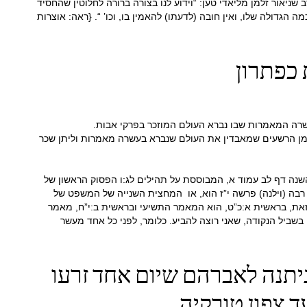
שניאור זלמן מליאדי טען: “וידוע לנו בצורה ברורה לחלוטין שהחסיד
ה הגדולה שלו, ואין חובה (לדעתו) להאמין בו, וכו’ “. {ראה: אוצרות
כפתרון
מן הרשעים שמאבדין את העולם שנברא בעשרה מאמרות וליתן שכר
פי מסכת ראש השנה דף לב עמוד א, המבוססת על תהילים לג:ו הפסוק הראשון של
בה (וילנה) פרשה י”ז הוא, או המחצית השנייה של המשפט של
הזאת, בראשית א:כ”ט, הוא המאמר התשיעי ובראשית ב:י”ח, מאמר
מה. אפשר גם למצוא כמה וריאציות אחרות מה הם מאמרות # 9, ו # 10, אבל כבר הזכרתי די בשביל הנקודה, שאני רוצה להביע. כלומר, לפני כל אחד מעשר
ניתנה לאברהם שיום אחד זרעו
 צפון טורקיה