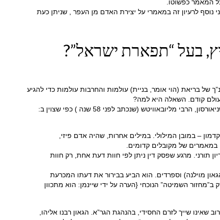
כל המאמר כפשוטו.
 נוסף לרעיון זה במאמרי על יצירת האדם מן העפר , שניתן כעת
ץ, בעל “תפארת ישראל”?
ותר מ -700 שנה היה מקובל חשוב, שהשתמש בפרשנות לתנ”ך של בריאת (הוי אומר, בניית) עולמות והחרבות עולמות כדי להגיע
עולם קודם. השאלה היא למה?
באוויטש (שנכתב לפני 58 שנה ) כפי שצוין ב:
מון – במובן המילולי. במילים אחרות, שהיה אדם פיזי,
 תורני. מרגע שפסק דין ניתן לפי חוות דעת אחת, רק חוות
 הגאון מוילנה) וספרדים. הוא הביע בבירור את דעתו המכרעת
 ב”מחזור השמיטה” הנוכחי {הערה על ידי שיינמן: הוא מתכוון
שאינו שייך לזרם החסידי, בהנהגת הגר”א. הגאון רבנו אליהו,