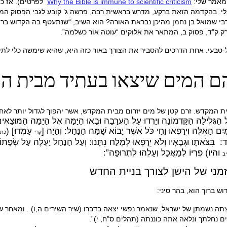
מאמר שלי:
Why the Bible is immune to scientific criticism
לפרטים). אז כא
מלי ולא מילולי. בהקדמה הזאת ברקע, מדרש בראשית רבה, פרשה ג’ קובע לגבי הפסוק ה
י שמואל בן נחמן מהיכן נבראת האורה? הוא השיב, “שנתעטף בה הקדוש ברוך
ק ק”ד, פסוק ב, המתאר את אלוקים “עוטה אור כשלמה”.
ל-טבעי. אחת הדרכים להסביר את הצורך באור כזה היא, שהיא שימשה כלי לתיק
 הם המים שיצאו בעתיד מבית 
מקדש. זרם קטן של מים יזרום מבית המקדש, אשר יהפוך לגדול יותר לאחר 
ַגְּלִילָה הַקַּדְמוֹנָה וְיָרְדוּ עַל הָעֲרָבָה וּבָאוּ הַיָּמָּה אֶל הַיָּמָּה הַמּוּצָאִים
ִם הָאֵלֶּה וְיֵרָפְאוּ וָחָי כֹּל אֲשֶׁר יָבוֹא שָׁמָּה הַנָּחַל: וְהָיָה [
עָמְדוּ] (
קרי
כתי
 בִּצֹּאתָו וּגְבָאָיו וְלֹא יֵרָפְאוּ לְמֶלַח נִתָּנוּ: וְעַל הַנַּחַל יַעֲלֶה עַל שְׂפָתוֹ 
והיו) פִרְיוֹ לְמַאֲכָל וְעָלֵהוּ לִתְרוּפָה”:
ב
זמני של הישן לצורך בניית החדש
ברוך הוא, בהר סיני:
 יצתה נשמתן של ישראל, שנאמר נפשי יצאה בדברו (שיר השירים ה,ו) . ומאחר ש
 נחלתך ונלאה אתה כוננתה (תהלים ס”ח, י)”.