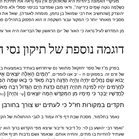
מעיקרי האמונה ביהדות היא שלאלוקים אין גוף (ראה את תחילת ה
כַּשַּׂלְמָה נוֹטֶה שָׁמַיִם כַּיְרִיעָה”, ודאי מובן שמדובר בכיסוי ס
יהוצדק (שהחשיב את רבי שמואל בן נחמן, מומחה לאגדה), שאל את רב
מסביר מאוחר יותר כי המקור עבור השקפה זו הוא הפסוק בתהילים פר
מן המדרש לעיל נראה כי האור של יום הראשון של הבריאה היה אור ע
דוגמה נוספת של תיקון נסי
בפרק מ”ז של ספר יחזקאל מתואר נס שיתרחש בעתיד באמצעות בית ה
“
הַמַּיִם הָאֵלֶּה יוֹצְאִים אֶל ה
של זרם זה. בפסוקים ח – יב אנו לומדים,
יָבוֹא שָׁם נַחֲלַיִם יִחְיֶה וְהָיָה הַדָּגָה רַבָּה מְאֹד כִּי בָאוּ שָׁמָּה הַמַּי
לַחֲרָמִים יִהְיוּ לְמִינָה תִּהְיֶה דְגָתָם כִּדְגַת הַיָּם הַגָּדוֹל רַבָּה מְאֹד:
לָחֳדָשָׁיו יְבַכֵּר כִּי מֵימָיו מִן הַמִּקְדָּשׁ הֵמָּה יוֹצְאִים [
וְהָיָה] (
קרי
כתי
תקדים במקורות חז”ל כי לעתים יש צורך בחורבן 
נאמר בתלמוד, מסכת שבת דף פ”ח עמוד ב לגבי ההתגלות של הקדוש 
“ואמר רבי יהושע בן לוי: כל דיבור ודיבור שיצא מפי הקדוש ברוך הוא
שעתיד להחיות בו מתים, והחיה אותם. שנאמר גשם נדבות תניף אלהים