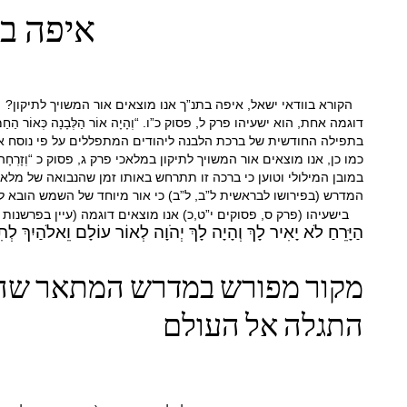
איפה בת
הקורא בוודאי ישאל, איפה בתנ”ך אנו מוצאים אור המשויך לתיקון?
דוגמה אחת, הוא ישעיהו פרק ל, פסוק כ”ו. “וְהָיָה אוֹר הַלְּבָנָה כְּאוֹר הַחַמָּה וְ
בתפילה החודשית של ברכת הלבנה ליהודים המתפללים על פי נוסח אש
כמו כן, אנו מוצאים אור המשויך לתיקון במלאכי פרק ג, פסוק כ “וְזָרְחָה לָכֶם י
במובן המילולי וטוען כי ברכה זו תתרחש באותו זמן שהנבואה של מלאכי
המדרש (בפירושו לבראשית ל”ב, ל”ב) כי אור מיוחד של השמש הובא ל
בישעיהו (פרק ס, פסוקים י”ט,כ) אנו מוצאים דוגמה (עיין בפרשנות
הַיָּרֵחַ לֹא יָאִיר לָךְ וְהָיָה לָךְ יְהֹוָה לְאוֹר עוֹלָם וֵאלֹהַיִךְ לְת
מקור מפורש במדרש המתאר שהאו
התגלה אל העולם