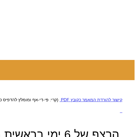
קישור להורדת המאמר כקובץ PDF
(קרי: פִּי-דִי-אף ומומלץ להדפיס כ-קוב
הרצף של
6 ימי בראשית התנכ”י לאור המדע