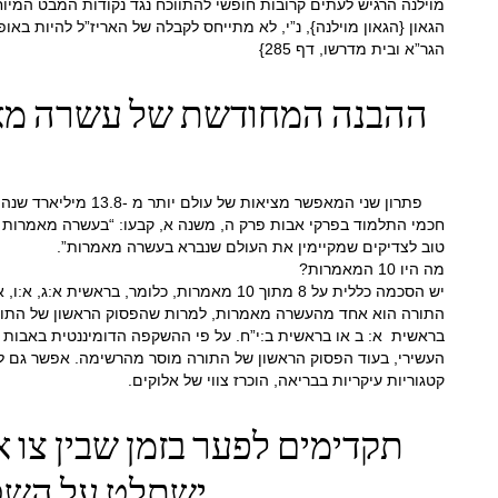
מוילנה הרגיש לעתים קרובות חופשי להתווכח נגד נקודות המבט המיוחסו
הגאון {הגאון מוילנה}, נ”י, לא מתייחס לקבלה של האריז”ל להיות באופן
הגר”א ובית מדרשו, דף 285}
ההבנה המחודשת של עשרה מאמר
פתרון שני המאפשר מציאות של עולם יותר מ -13.8 מיליארד שנה וגם מסביר את סדר הבריאה בספר בראשית, מבוסס על הבנה מחודשת של עשרה המאמרות שבו נברא העולם המוזכר בפרקי אבות.
חכמי התלמוד בפרקי אבות פרק ה, משנה א, קבעו: “בעשרה מאמרות 
טוב לצדיקים שמקיימין את העולם שנברא בעשרה מאמרות”.
מה היו 10 המאמרות?
יש הסכמה כללית על 8 מתוך 10 מאמרות, כלו
התורה הוא אחד מהעשרה מאמרות, למרות שהפסוק הראשון של התורה 
בראשית א: ב או בראשית ב:י”ח. על פי ההשקפה הדומיננטית באבות ד
קטגוריות עיקריות בבריאה, הוכרז צווי של אלוקים.
תקדימים לפער בזמן שבין צו 
ישתלט על השטח