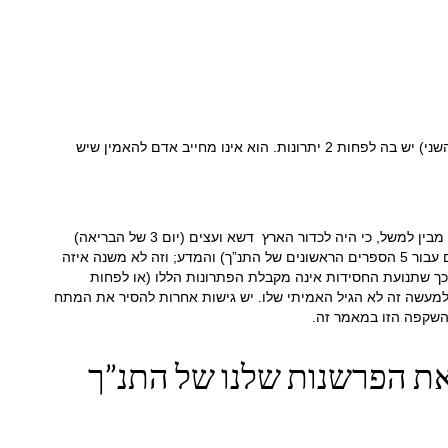
נקודת המבט שהאלוקים ברא והחריב עולמות קודמים לנו (נקודת מבט שהוזכרו על ידי רבנים שחיו בין 200 – 250 שנה לאחר חורבן בית המקדש השני) יש בה לפחות 2 יתרונות. הוא אינו מחייב אדם להאמין שיש
עם זאת, הפרק הראשון של חומש בראשית אינו רק דיווח שהעולם נעשה תוך שישה ימים. החומש אף סיפר לנו מה התרחש בימים ההם. אם אתה מבין למשל, כי היה לכדור הארץ דשא ועצים (יום 3 של הבריאה)
לפני שהיה לו שמש וירח (יום 4 של הבריאה) וכל זה התרחש בפחות מ- 6000 שנים מזמן הנוכחי אז עדיין ישאר לכאורה סתירה גדול בין התורה (השם עבור 5 הספרים הראשונים של התנ”ך) והמדע; וזה לא משנה איזה
 המאמר אביא גם את הסיבה לכך שתנועת החסידות אינה מקבלת הפתרונות הללו (או לפחות
60 שנה. לדעתם, אלוקים ברא את היקום עם המראה החיצוני של יותר מ -13.8 מיליארד שנה, אבל למעשה זה לא הגיל האמיתי שלו. יש גישות אחרות להסיר את המתח
בהשקפה הזו במאמר זה.
 את הפרשנות שלנו של התנ”ך