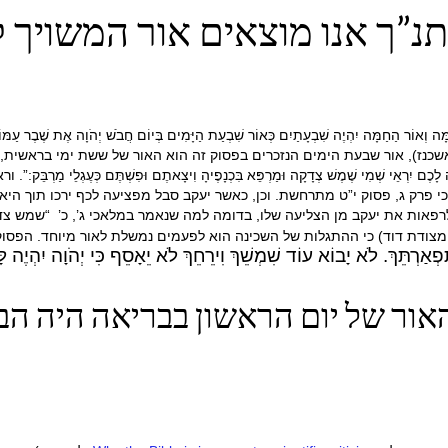
נ”ך אנו מוצאים אור המשויך ל
אוֹר הַחַמָּה יִהְיֶה שִׁבְעָתַיִם כְּאוֹר שִׁבְעַת הַיָּמִים בְּיוֹם חֲבֹשׁ יְהֹוָה אֶת שֶׁב
כנז), אור שבעת הימים הנזכרים בפסוק זה הוא האור של ששת ימי בראשית,
ִרְאֵי שְׁמִי שֶׁמֶשׁ צְדָקָה וּמַרְפֵּא בִּכְנָפֶיהָ וִיצָאתֶם וּפִשְׁתֶּם כְּעֶגְלֵי
 פרק ג, פסוק י”ט מתרחשת. וכן, כאשר יעקב סבל מפציעה לכף ירכו תוך היאבק
רפאות את יעקב מן הצליעה שלו, בדומה למה שנאמר במלאכי ג’, כ’ “שמש צד
 מצודת דוד) כי ההתגלות של השכינה הוא לפעמים נמשלת לאור מיוחד. הפסוקי
ִפְאַרְתֵּךְ.
לֹא יָבוֹא עוֹד שִׁמְשֵׁךְ וִירֵחֵךְ לֹא יֵאָסֵף כִּי יְהֹוָה יִהְיֶה לּ
ר של יום הראשון בבריאה היה הב