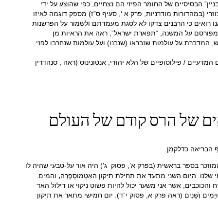
יין” הבסיסיים של החומר הפיזי הם נצחיים, כפי שהוצע על ידי
י (במהדורות מודרניות, פרק א ‘, סעיף ס”ז) מספק דוגמה לאיזו
נו רואים כי הרבנים צדקו לא לסגת מעמדתם ולשמור על הפרשנות
 המפורסם על המשנה, “תפארת ישראל”, ראה את הראיות מן
י יותר מ -6000 שנים, הוא קבל זאת כהוכחה להשקפת המדרש, המדברת על עולמות שנבראו (שנבנו) ועל עולמות שנחרבו לפני
על בסיס האתגרים המדעיים / פילוסופיים של הלא יהודי, אנטונינוס (ראה , סנהדרין
 הבריאה כדלקמן.
וזכר בספר בראשית (בפרק א’, פסוק ג’) היה אור על-טבעי שהיה לו
,
נו. היום השני מתעד את תחילת תיקון האַטְמוֹסְפֶרָה
והמים.
והכוכבים, אשר אני משער יכול להיות פשוט ניקוי או דילול האד
מִים וְשָׁנִים (ראה פרק א, פסוק י”ד). יום חמישי מתאר את תיקון