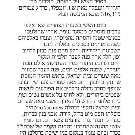
בספר האיש על החומה, תולדות מרן
הגרי”ח זוננפלד מאת ש.ז. זוננפלד, כרך ג עמודים
316,315 מובא המעשה הבא.
ביום הששי בשעות הצהרים יצאו אלפי
ערבים מוסתים ממסגד עומר, אחרי שהולעטו
בנאומי שטנה והסתה מהמופתי, וצעדו באלפיהם
כשהם מזוינים בסכינים ובאלות לעבר
השכונות היהודיות. חלק מהם פנה בכוון לרחוב
יפו, חלק אחר פנה לעבר תלפיות ומקור
חיים ולרובע היהודי בעיר העתיקה; אולם הכח
העיקרי, שמנה אלפים רבים, פנה לעבר שכונות
מאה שערים ובית ישראל. בראש ההמון המוסת
שהתקרב לכוון רחוב מאה שערים צעד שיך ערבי
שנופף בחרב גדולה והלהיב את הפורעים לעשות
שפטים ביהודים, ולא לחוס על אנשים נשים וטף,
כי זו מלחמת קודש (ג’יהאד). תושבי מאה שערים
ובית ישראל נתקפו בבהלה
שהיה
עצומה וכל מי
ביכלתו תפס מוט ברזל, קורה, אבני בנין כבדות,
בכדי להתגונן נגד הפורעים צמאי דם. גם קומץ
אנשי ההגנה שהתרכזו בטחנת הקמח של שבתי”ל
בכרך (כיום עומד במקום בנין ישיבת ברסלב) היו