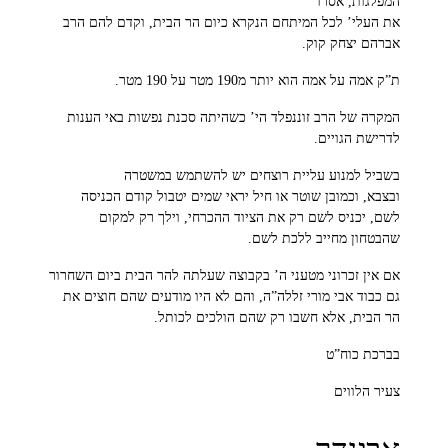
המפלגות, אסרו
את העלי’ לכל המיתחם הנקרא כיום הר הבית, וקדם להם הרב
אברהם יצחק קוק.
ת”ק אמה על אמה הוא יותר מ190 מטר על 190 מטר.
המקרה של הרב זוננפלד הי’ כשהיתה סכנת נפשות באי הענות
לדרישת הגויים.
בשביל למנוע עליית רוצחים יש להשתמש במשטרה
ובצבא, וכמובן שוטר או חיל יראי שמים יטבול קודם הכניסה
לשם, יכניס לשם רק את הציוד ההכרחי, וילך רק למקום
שהבטחון מחייב ללכת לשם.
אם אין זכרוני מטעני ה’ בקבוצה שעלתה להר הבית ביום השחרור
גם כבוד אבי מורי זללה”ה, והם לא היו מודעים שהם חוצים את
הר הבית, אלא חשבו רק שהם הולכים לכותל.
בברכת כוח”ט
צעיר הלווים