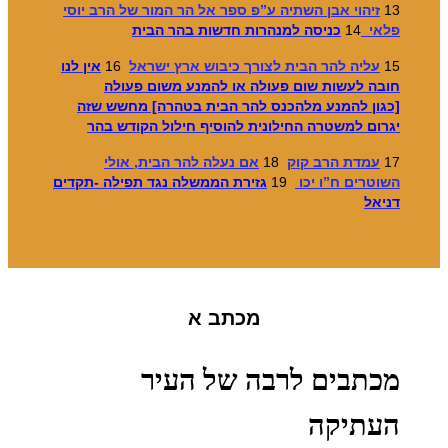
13
זיהוי אבן השתיה ע”פ ספר אל הר המור של הרב יוסי
פלאי
14
כניסה למנהרות חדשות בהר הבית
15
עליה להר הבית לצורך כיבוש ארץ ישראל
16
אין לנו
חובה לעשות שום פעולה או להמנע משום פעולה
[כגון להמנע מלהכנס להר הבית בטהרה] מחשש שזה
יגרום למשטרה החילונית להוסיף חילול הקודש בהר
17
עמדת הרב קוק
18
אם נעלה להר הבית, אולי
השוטרים ח”ו יכו
19
גזירת הממשלה נגד תפילה -תקדים
דניאל
מכתב א
מכתבים לרבה של העיר
העתיקה