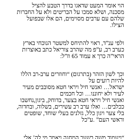
הוי אומר המעט שדאגו בדרך הטבע להציל
מסכנה, ושלא סמכו על הבריטים ולא על החברות
שלהם עם ערבים מסוימים, הם אלו שבפועל
הצילו.
ולפי ענ”ד, ראוי להתיחס למשטר הנוכחי בארץ
כערב רב, ע”פ מה שהרב צוריאל כתב באוצרות
הראי”ה כרך א עמוד 65 וז”ל:
וכך לשון הזהר (בתרגום) “וחוזרים ערב-רב הללו
להיות רועים על
ישראל… ואנשי חיל ויראי חטא מסובבים מעיר
לעיר ולא יחוננו… וכל חכמים
ואנשי חיל ויראי חטא בצער, בדוחק, ביגון,נחשבו
ככלבים… ואלו ערב רב עשירים, בשלוה, ובחדוה,
בלי צער ויגון כלל, גזלנים בעלי שוחד, שופטים
וראשי העם” .ע”כל
“ויעמוד משה בשער המחנה ויאמר מי לה’ אלי