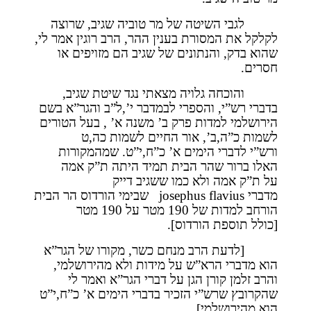
לגבי השיטה של מר טוביה שגיב, שרוצה
לקלקל את המסורת בענין ההר, הרב רוגין אמר לי,
שהוא בדק, והנתונים של שגיב הם מזויפים או
חסרים.
והוכחה גלויה מצאתי נגד שיטת שגיב,
בדברי רש”י, והספרי לבמדבר י’,ל”ב והגר”א בשם
הירושלמי למדות פרק ב’ משנה א’ , בעל הטורים
לשמות כ”ה,ב’, אור החיים לשמות כה,ט
ורש”י לדברי הימים א’ כ”ח,י”ט. שמהמקורות
האלו ברור שהר הבית תמיד היתה ת”ק אמה
על ת”ק אמה ולא כמו ששגיב דייק
מדברי
josephus flavius
שבימי הורדוס הר הבית
הורחב למדות של 190 מטר על 190 מטר
[כולל תוספת הורדוס].
[לדעת הרב מנחם כשר, מקורו של הגר”א
הוא מדברי הרא”ש על מידות ולא מהירושלמי,
והרב זלמן קורן הגן על דברי הגר”א ואמר לי
שהקרובץ שרש”י הזכיר בדברי הימים א’ כ”ח,י”ט
הוא מהירושלמי]