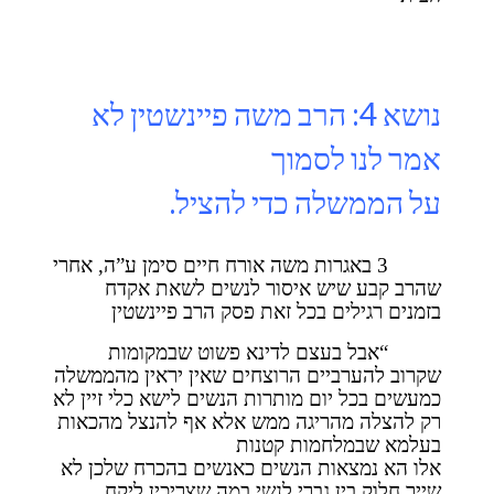
נושא 4: הרב משה פיינשטין לא
אמר לנו לסמוך
על הממשלה כדי להציל.
3 באגרות משה אורח חיים סימן ע”ה, אחרי
שהרב קבע שיש איסור לנשים לשאת אקדח
בזמנים רגילים בכל זאת פסק הרב פיינשטין
“אבל בעצם לדינא פשוט שבמקומות
שקרוב להערביים הרוצחים שאין יראין מהממשלה
כמעשים בכל יום מותרות הנשים לישא כלי זיין לא
רק להצלה מהריגה ממש אלא אף להנצל מהכאות
בעלמא שבמלחמות קטנות
אלו הא נמצאות הנשים כאנשים בהכרח שלכן לא
שייך חלוק בין גברי לנשי במה שצריכין ליקח