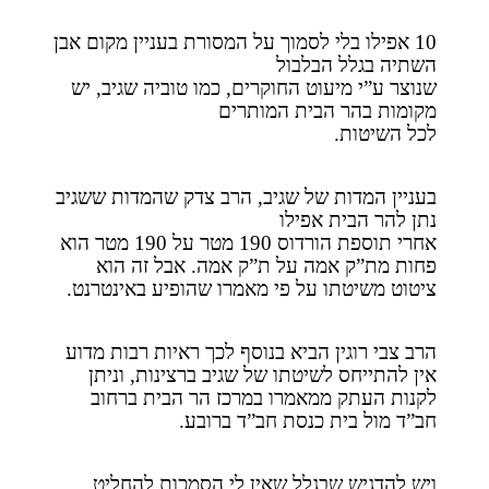
10 אפילו בלי לסמוך על המסורת בעניין מקום אבן
השתיה בגלל הבלבול
שנוצר ע”י מיעוט החוקרים, כמו טוביה שגיב, יש
מקומות בהר הבית המותרים
לכל השיטות.
בעניין המדות של שגיב, הרב צדק שהמדות ששגיב
נתן להר הבית אפילו
אחרי תוספת הורדוס 190 מטר על 190 מטר הוא
פחות מת”ק אמה על ת”ק אמה. אבל זה הוא
ציטוט משיטתו על פי מאמרו שהופיע באינטרנט.
הרב צבי רוגין הביא בנוסף לכך ראיות רבות מדוע
אין להתייחס לשיטתו של שגיב ברצינות, וניתן
לקנות העתק ממאמרו במרכז הר הבית ברחוב
חב”ד מול בית כנסת חב”ד ברובע.
ויש להדגיש שבגלל שאין לי הסמכות להחליט