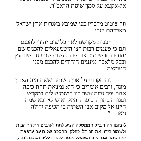
אל-אקצא על סמך שיטת הראב”ד.
וזה ציטוט מדבריו כפי שמובא באגרות ארץ ישראל
מאברהם יערי
“בבית מקדשנו לא יוכל שום יהודי להכנס.
וגם כי פעמים רבות רצו הישמעאלים להכניס שם
יהודים חרשי עץ וצורפים לעשות שם בחרושת עץ
ובכל מלאכה נמנעים היהודים להכנס מפני
הטומאה…
גם חקרתי על אבן השתיה ששם היה הארון
מונח, ורבים אומרים כי היא נמצאת תחת כיפה
אחת יפה גבוה אשר בנו הישמעאלים במקדש
וסגורה בתוך הכיפה ההיא, ואיש לא יבא שמה
היינו אל מקום אבן השתיה כי הכיפה גדולה
מאד…”
6 בזמן אהוד ברק הממשלה הציע לתת לערבים את הר הבית
ולשמור בידנו את הכותל, כחלק, מהסכם שלום עם ערפאת,
ימח שמו. וגם היום השמאל מנסה לכפות עלינו הסכם ג’נבה,