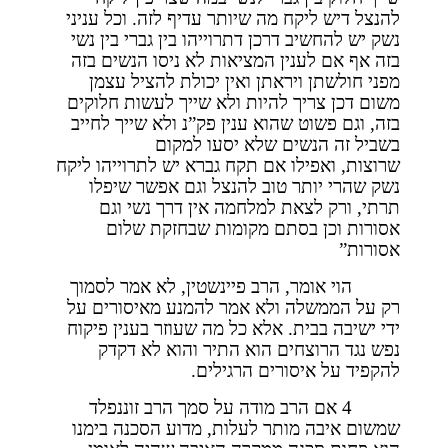
להנצל דיש ליקח מה שיותר עדיף לזה. וכל עניני
נשק יש להחשיב דרכן דתרוייהו בין גברי בין נשי
בזה אף אם לענין המציאות לא ניסו הנשים בזה
מפני חולשתן ויראתן ואין יכולת להציל עצמן
משום דכן צריך להיות ולא שייך לעשות חלוקים
בזה, וגם פשוט שהוא ענין פק”נ ולא שייך לחייב
בשביל זה הנשים שלא יסעו למקום
שרוצות, ואפילו אם תקח גברא יש לתרוייהו ליקח
נשק שהרי יותר טוב להנצל וגם אפשר שיפלו
תרתי, ורק לצאת למלחמה אין דרך נשי וגם
אסורות וכן בסתם מקומות שבחזקת שלום
אסורות”
הוי אומר, הרב פיינשטין, לא אמר לסמוך
רק על הממשלה ולא אמר להמנע מאיסורים על
ידי ישיבה בבית. אלא כל מה שעוזר בענין פיקוח
נפש נגד הרוצחים הוא התיר והוא לא דקדק
להקפיד על איסורים הרגילים.
4 אם הרב מודה על סמך הרב זוננפלד
שמשום איבה מותר לעלות, מדוע הסכנה בימנו