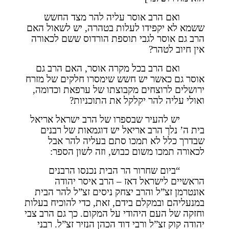
ואם הרב אוסר עליה להר מצד החשש
ששמא לא יקפידו לעלות בטהרה, יש לשאול האם
הרב גם אוסר לגבי תוספת הורדוס ששם לכאורה
אין חיוב לטהר?
ואם הרב בכל מקרה אוסר, האם הרב גם
אוסר גם כאשר יש חשש שימסרו חלקים של מזרח
ירושלים לרוצחים מקבוצתו של ערפאת וכדומה,
ואולי עליה להר יקלקל את התוכניות?
יש להעיר שבספרו של הרב ישראל אריאל
בית ה’ נלך הרב אריאל יש דוגמאות של רבנים
שבדרך כלל לא תמכו סתם בעליה להר אבל
לכאורה תמכו משום כבוש, וזה לשון הספר:
“ביום שחרור הר הבית נכנסו הרבנים
הראשיים לישראל דאז – הרב איסר יהודה
אונטרמן זצ”ל והרב יצחק ניסים זצ”ל להר הבית
במנעליהם ובמקלם בידם, זאת, כדי להוכיח בעלות
וחזקה של העם היהודי על המקום. כך גם הרב צבי
יהודה קוק זצ”ל ורבי דוד הכהן הנזיר זצ”ל. רבני