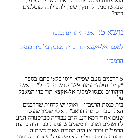
הוא פחות סכנה ממקרה האיבה שהיה לאומן,
שבקשו ממנו להתקין שעון לתפילת המוסלמים
בהר?
נושא 5:
ראשי היהודים נכנסו
למסגד אל-אקצא תוך כדי המאבק על בית כנסת
הרמב”ן
5 הרבנים נועם שפירא ויוסי פלאי כתבו בספר
“קומו ונעלה” עמוד 329 שבשנת ה’ רל”ח ראשי
היהודים נכנסו למסגד אל-אקצא תוך כדי המאבק
על
בית כנסת הרמב”ן – ואולי יש לדחות שהרבנים
האלו סברו כדעת הראב”ד, אלא שכיון שעשר
שנים אחרי המאורע, הרב עבודיה מברטנורה הגיע
לירושלים ומדבריו משמע שהמנהג כבר היה כדעת
הרמב”ם וכבר אז היה מסורת שאבן השתיה
מתחת לכפת הסלע, לא משמע לי שנכנסו למסגד