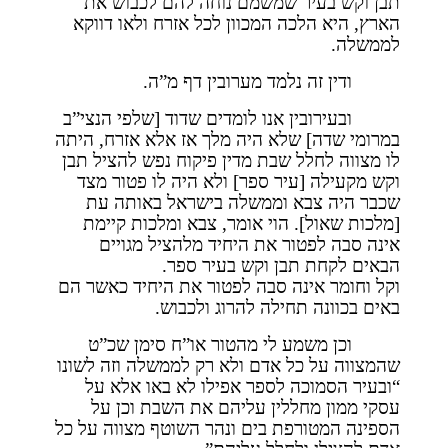
תבן וקש בעיר שמשמם נוחה להם לכבוש את
הארץ, היא הלכה המכוון לכל אזרח ולאו דווקא
לממשלה.
ודין זה נלמד מערובין דף מ”ה.
ובעירובין אנו לומדים שדוד [שלפי הנצי”ב
במרומי שדה] שלא היה מלך אז אלא אזרח, היתה
לו מצווה לחלל שבת מדין פיקוח נפש להציל תבן
וקש מקעילה [עיר ספר] ולא היה לו פטור מצד
שכבר היה צבא וממשלה בישראל באותה עת
[מלכות שאול]. הוי אומר, צבא ומלכות קיימת
אינה סבה לפטור את היחיד מלהציל מגויים
הבאים לקחת תבן וקש בעיר ספר.
וקל וחומר אינה סבה לפטור את היחיד כאשר הם
באים בכוונה תחילה להרוג ולכבוש.
וכן משמע לי מהטור או”ח סימן שכ”ט
שהמצווה על כל אדם ולא רק לממשלה וזה לשונו
“ובעיר הסמוכה לספר אפילו לא באו אלא על
עסקי ממון מחללין עליהם את השבת וכן על
הספינה המטורפת בים ונהר השוטף מצווה על כל