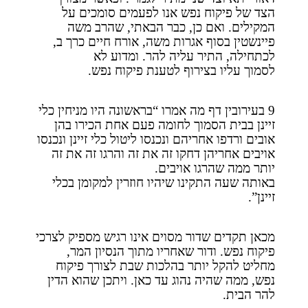
הצד של פיקוח נפש אנו לפעמים סומכים על
המקילים. ואם כן, כבר הבאתי, שהרב משה
פיינשטין בסוף אגרות משה, אורח חיים כרך ב,
לכתחילה, התיר עליה להר. ומדוע לא
לסמוך עליו בצירוף לטענת פיקוח נפש.
9 בעירובין דף מה אמרו “בראשונה היו מניחין כלי
זיינן בבית הסמוך לחומה פעם אחת הכירו בהן
אובים ורדפו אחריהם ונכנסו ליטול כלי זיינן ונכנסו
אויבים אחריהן דחקו זה את זה והרגו זה את זה
יותר ממה שהרגו אויבים.
באותה שעה התקינו שיהיו חוזרין למקומן בכלי
זיינן”.
מכאן תקדים שדור מסוים אינו רגיש מספיק לצרכי
פיקוח נפש. ודור שאחריו מתוך הנסיון המר,
מחליט להקל יותר בהלכות שבת לצורך פיקוח
נפש, ממה שהיה נהוג עד כאן. ויתכן שהוא הדין
להר הבית.