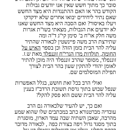
סובר כך מתוך חשש שאין אנו יודעים גבולות
הקודש בהר או האם ההתנגדות היא מצד החשש
שאם נתיר ליחידים יבואו אחרים שלא ידקדקו
ויעלו באיסור? ואם הסבה היא מצד החשש שאנו
לא יודעים את הגבולות, מצאתי בשו”ת אגרות
משה חלק או”ח ב’ סימן קי”ג ד”ה ומה
שתירצת הרב משה פיינשטין לכאורה שהתיר
עליה להר הבית בזמן הזה? וכן בספר
האיש על
החומה, תולדות מרן הגרי”ח זוננפלד
מאת ש.ז.
זוננפלד, מסופר שהרב זוננפלד היה מוכן להתיר
לאומן יהודי להתקין שעון בהר הבית לצורך
תפילת המוסלמים שם.
ואולי הרב בכל זאת חושש, בגלל האפשרות
שנפל שבוש בתוך גרסת תשובת הרדב”ז בענין
עליה להר הבית ששם הוא פסק להקל?
ואם כך, יש להעיר שלכאורה גם הרב
עובדיה מברטנורא כתב במכתבים שלו שהוא שמע
מהרבה, שאבן השתיה שבה עמד הארון, מוסגרת
בתוך מסגד גדול ויפה בצורת כפה , לכאורה מדובר