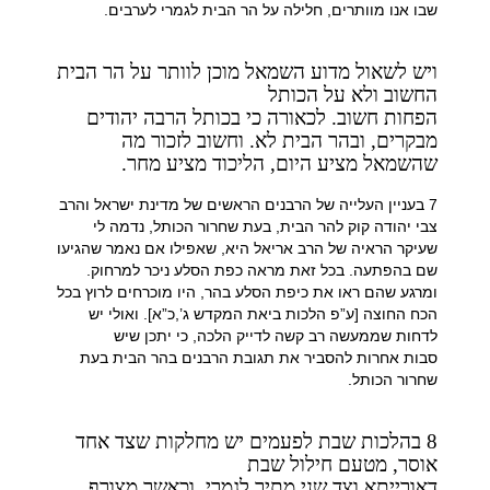
שבו אנו מוותרים, חלילה על הר הבית לגמרי לערבים.
ויש לשאול מדוע השמאל מוכן לוותר על הר הבית
החשוב ולא על הכותל
הפחות חשוב. לכאורה כי בכותל הרבה יהודים
מבקרים, ובהר הבית לא. וחשוב לזכור מה
שהשמאל מציע היום, הליכוד מציע מחר.
7 בעניין העלייה של הרבנים הראשים של מדינת ישראל והרב
צבי יהודה קוק להר הבית, בעת שחרור הכותל, נדמה לי
שעיקר הראיה של הרב אריאל היא, שאפילו אם נאמר שהגיעו
שם בהפתעה. בכל זאת מראה כפת הסלע ניכר למרחוק.
ומרגע שהם ראו את כיפת הסלע בהר, היו מוכרחים לרוץ בכל
הכח החוצה [ע”פ הלכות ביאת המקדש ג’,כ”א]. ואולי יש
לדחות שממעשה רב קשה לדייק הלכה, כי יתכן שיש
סבות אחרות להסביר את תגובת הרבנים בהר הבית בעת
שחרור הכותל.
8 בהלכות שבת לפעמים יש מחלקות שצד אחד
אוסר, מטעם חילול שבת
דאורייתא וצד שני מתיר לגמרי. וכאשר מצורף