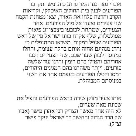
אובדי עצה נגד המון פרוע כזה. משהתקרבו
הפורעים לבנין בית החולים האיטלקי, וקריאות
הקרב והרצח פלחו את האויר, יצאו מטחנת הקמח
שני צעירים וצעדו אל מול הפורעים. אחד
הצעירים, שמתחת לכובעו ביצבצו זוג פיאות
מסולסלות, שלף אקדח כוונו ישר אל פיו של ראש
הפורעים שנפל במקום. משראו המתנפלים כי
נהרג מנהיגם אחזה אותם בהלה עצומה, והחלו
במנוסה לכוון שער שכם. שני הצעירים זינבו
אחריהם והטילו בהם רימון והרגו עוד שלשה
פורעים. ויותר משהרגו בהם המגינים היהודים,
רמסו וקטלו הפורעים בעצמם אחד את השני
במנוסתם המבוהלת.
אותו צעיר מזוקן שירה בראש הפורעים והציל את
שכונת מאה שערים,
לא היה אחר מאשר הצדיק רבי אהרן פישר (אביו
של הרב הגדול והחשוב רב ישראל יעקב פישר
זצ”ל).