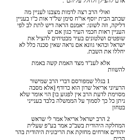
אדם להצילן ולחלל עליהם”.
ואולי הרב רצה לדמות מצבנו לעניין מה
שכתב הבית יוסף או”ח סימן של”ד אות כ”ו בעניין
דליקה, וזה לשונו: “אמנם הראה דיש לתת לב לפי
העניין ראות חכמי העיר כגון אם יש
שופטים ושלטונים בעיר מבטיחים להציל את
ישראל וכהאי גוונא אם נראה שאין סכנה כלל לא
יחללו את השבת.
אלא לענ”ד מצד האמת קשה באמת
להשוות
1 בגלל שמפורסם דברי הרב שמישור
הרעיוני אריאל שרון הוא כרודף [אלא מסבה
מסוימת לדעת הרב אין לפגוע בו] הוי אומר שלא
ניתן כל כך לסמוך על הממשלה בלבד בענייני
בטחון
2 הרב ישראל אריאל אמר לי שראש
המחלקה היהודית בשב”כ אמר בע”פ שעלית
יהודים אזרחים מחזקת את הריבונית היהודית בהר
הבית