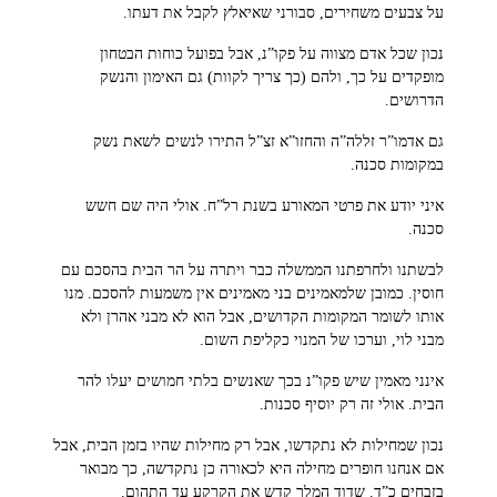
על צבעים משחירים, סבורני שאיאלץ לקבל את דעתו.
נכון שכל אדם מצווה על פקו”נ, אבל בפועל כוחות הבטחון
מופקדים על כך, ולהם (כך צריך לקוות) גם האימון והנשק
הדרושים.
גם אדמו”ר זללה”ה והחזו”א זצ”ל התירו לנשים לשאת נשק
במקומות סכנה.
איני יודע את פרטי המאורע בשנת רל”ח. אולי היה שם חשש
סכנה.
לבשתנו ולחרפתנו הממשלה כבר ויתרה על הר הבית בהסכם עם
חוסין. כמובן שלמאמינים בני מאמינים אין משמעות להסכם. מנו
אותו לשומר המקומות הקדושים, אבל הוא לא מבני אהרן ולא
מבני לוי, וערכו של המנוי כקליפת השום.
אינני מאמין שיש פקו”נ בכך שאנשים בלתי חמושים יעלו להר
הבית. אולי זה רק יוסיף סכנות.
נכון שמחילות לא נתקדשו, אבל רק מחילות שהיו בזמן הבית, אבל
אם אנחנו חופרים מחילה היא לכאורה כן נתקדשה, כך מבואר
בזבחים כ”ד. שדוד המלך קדש את הקרקע עד התהום.