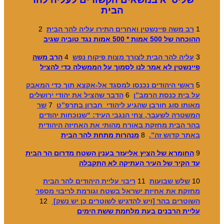
הבית
1
רב משה פיינשטין ואחרים התירו עליה להר הבית
2
ההוכחה של 500 אמות * 500 אמות נגד טוביה שגיב
3
עליה להר הבית לצורך מצות פיקוח נפש
4
הרב משה
פיינשטין לא אמר לנו לסמוך על הממשלה כדי להציל
5
ראשי היהודים נכנסו למסגד אל-אקצא תוך כדי המאבק
על בית כנסת הרמב”ן
6
הדבר שהציל את יהודי ירושלים
מאותו סוג חורבן שהגיע ליהודי חברון בתרפ”ט
7
שר
המשטרה לשעבר, צחי הנגבי העיד: “שנוכחות יהודים
בהר הבית מחזקת באורח מהותי את האחיזה היהודית
באתר קדוש זה”.
8
מנהרות מתחת להר הבית
9
החומרא של הציץ אליעזר בענין השטח מדרום הר הבית
עד הקיר של העיר העתיקה לא התקבלה
10
שלש שבועות
11
ריבוי עליית היהודים להר הבית
מחזקת את אחיזת ישראל בשטח וגורמת לריבוי מספר
השוטרים בהר [ויש להדגיש לשוטרים כן יש נשק]
12
עליית הרבנים בעת מלחמת ששת הימים