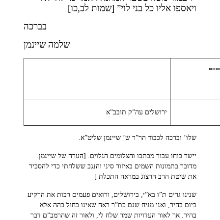
ויאספו אליו כל בני לוי” [שמות לב,כו]
בברכה
שלמה שיינמן
***
ירושלים עה”ק תובב”א
שלו’ וברכה לכבוד הר”ר ש’ שיינמן שליט”א.
יישר כוחו עבור מכתבו והצלומים הנלוים. [הערה של שיינמן:
מדובר בתמונות השמים באיזור סיני והנגב ששלחתי כדי להסביר
את שיטת הרב הרצוג במראה התכלת ]
שנינו גרים ת”ו בא”י, בירושלים, ורואים פעמים רבות את הרקיע
ביום בהיר, ואני מניח שגם כת”ר ראה שאינו כחול כהה אלא
בהיר. אך לאור העדויות שמר שלח לי, ולאור זה שהרמב”ם דבר