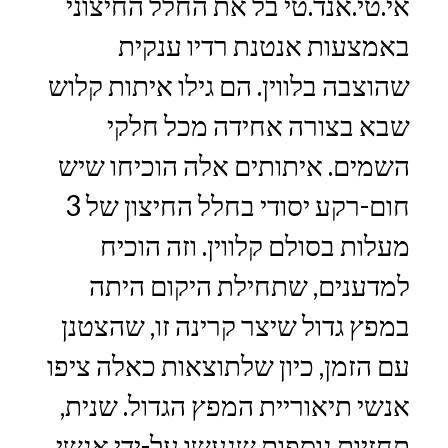
אי.טי.אנד.טי בל את החלל החיצוני
באמצעות אנטנת רדיו ענקית
שהוצבה בלווין. הם גילו איתות קלוש
שבא בצורה אחידה מכל חלקי
השמים. איתותים אלה הוכיחו שיש
חום-רקע יסודי בחלל החיצון של 3
מעלות בסולם קלווין. וזה הוכיח
למדענים, שתחילת היקום היתה
במפץ גדול שיצר קרינה זו, שהצטנן
עם הזמן, כיון שלתוצאות כאלה ציפו
אנשי תיאוריית המפץ הגדול. שנית,
תחזיות נוספות שנעשו על-ידי אנשי