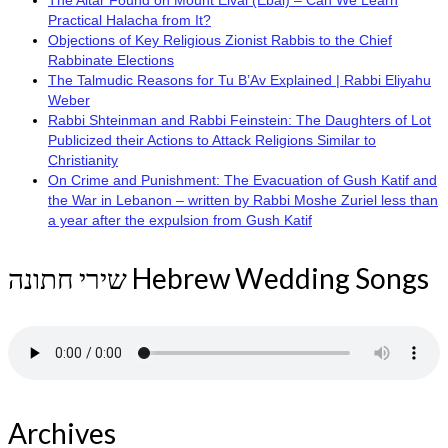
The Altar Found on Mount Eival (Ebal) – Can We Learn
Practical Halacha from It?
Objections of Key Religious Zionist Rabbis to the Chief
Rabbinate Elections
The Talmudic Reasons for Tu B’Av Explained | Rabbi Eliyahu
Weber
Rabbi Shteinman and Rabbi Feinstein: The Daughters of Lot
Publicized their Actions to Attack Religions Similar to
Christianity
On Crime and Punishment: The Evacuation of Gush Katif and
the War in Lebanon – written by Rabbi Moshe Zuriel less than
a year after the expulsion from Gush Katif
שירי חתונה Hebrew Wedding Songs
Archives