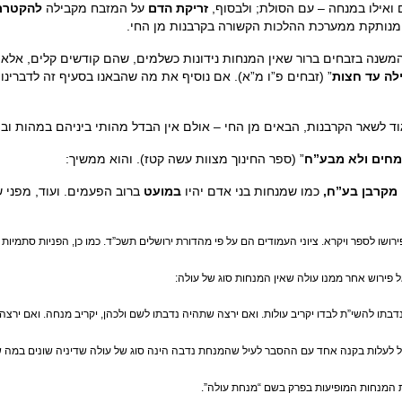
ואילו במנחה – עם הסולת; ולבסוף,
זריקת הדם
על המזבח מקבילה
להקטרת
המנותקת ממערכת ההלכות הקשורה בקרבנות מן החי.
מהמשנה בזבחים ברור שאין המנחות נידונות כשלמים, שהם קודשים קלים, אלא
ילה עד חצות
” (זבחים פ”ו מ”א). אם נוסיף את מה שהבאנו בסעיף זה לדברינ
וד לשאר הקרבנות, הבאים מן החי – אולם אין הבדל מהותי ביניהם במהות ובפ
מחים ולא מבע”ח
” (ספר החינוך מצוות עשה קטז). והוא ממשיך:
 מקרבן בע”ח,
כמו שמנחות בני אדם יהיו
במועט
ברוב הפעמים. ועוד, מפני ש
שו לספר ויקרא. ציוני העמודים הם על פי מהדורת ירושלים תשכ”ד. כמו כן, הפניות סתמיות 
ל פירוש אחר ממנו עולה שאין המנחות סוג של עולה:
תו להשי”ת לבדו יקריב עולות. ואם ירצה שתהיה נדבתו לשם ולכהן, יקריב מנחה. ואם ירצה 
 לעלות בקנה אחד עם ההסבר לעיל שהמנחת נדבה הינה סוג של עולה שדיניה שונים במה שא