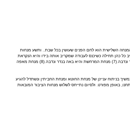
הם מן הקרבנות…מהם מנחת צבור ומהם מנחת יחיד. שלש מנחות לצבור: (1)עומר התנופה… (2)ושתי הלחם שמביאין ביום עצרת… (3)והמנחה השלישית הוא לחם הפנים שעושין בכל שבת.. ותשע מנחות
המנחה שמקריב העני כשיתחייב חטאת ולא תגיע ידו.(2) מנחת סוטה והיא מנחת הקנאות…(3)המנחה שמקריב כל כהן תחילה כשיכנס לעבודה שמקריב אותה בידו והיא הנקראת
מנחת חינוך. (4)המנחה שמקריב כהן גדול בכל יום והיא הנקראת חביתין .(5) מנחת הסולת והיא באה בנדר ונדבה.(6) מנחת המחבת והיא באה בנדר ונדבה.(7) מנחת המרחשת והיא באה בנדר ונדבה.(8) מנחת מאפה
משיך בניתוח עניינן של מנחת החוטא ומנחת החביתין ונשתדל להגיע
נו, באופן מפורט. ולסיום נתייחס לשלוש מנחות הציבור המובאות