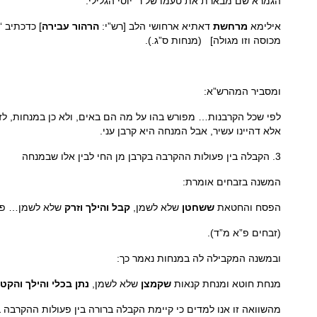
הגמרא שם מבארת את טעמו של ר’ יוסי הגלילי:
אילימא
מרחשת
דאתיא ארחושי הלב [רש”י:
הרהור עבירה
] כדכתיב ‘
מכוסה וזו מגולה] (מנחות ס”ג.).
ומסביר המהרש”א:
לפי שכל הקרבנות… מפורש בהו על מה הם באים, ולא כן במנחות, לז
אלא דהיינו עשיר, אבל המנחה היא קרבן עני.
3. הקבלה בין פעולות ההקרבה בקרבן מן החי לבין אלו שבמנחה
המשנה בזבחים אומרת:
הפסח והחטאת
ששחטן
שלא לשמן,
קבל
והילך
וזרק
שלא לשמן… פס
(זבחים פ”א מ”ד).
ובמשנה המקבילה לה במנחות נאמר כך:
מנחת חוטא ומנחת קנאות
שקמצן
שלא לשמן,
נתן בכלי והילך והקטי
מהשוואה זו אנו למדים כי קיימת הקבלה ברורה בין פעולות ההקרבה 