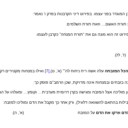
מוגדר בפני עצמו. בפירוט דיני הקרבנות בפרק ו’ נאמר:
תורת האשם… וזאת תורת השלמים.
ירוט זה הוא מונה גם את “תורת המנחה” כקרבן לעצמו.
’, לז).
הכל המזבחה
עלה אשה ריח ניחוח לה'” (א’, ט),
[7]
ואילו במנחות מקטירים רק ק
ה בזבחים ובמנחות אינה מדויקת, שכן הרמב”ם פוסק כך:
כהן מוליכה אצל המזבח ומגישה בקרן דרומית מערבית… וקומץ… ומעלה
בילות בהתאם להשוואה דלעיל), ורק אחר כך מקבל את הדם ומוליכו למזבח:
דם
וזרקו את הדם
על המזבח (א’, ה).