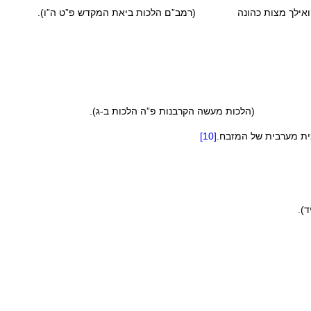
 מקבלה ואילך מצות כהונה (רמב”ם הלכות ביאת המקדש פ”ט ה”ו).
 (הלכות מעשה הקרבנות פ”ה הלכות ב-ג).
מית מערבית של המזבח.
[10]
).