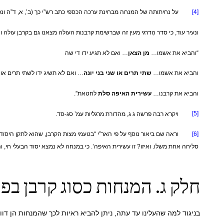
[4]
על נחיתותה של המנחה מבחינת ערכה הכספי כתב רש”י כך (ב’, א, ד”ה ונפש
ונעיר עוד, כי סדר הֶדרגי מעין זה שברשימת קרבנות העולה מצאנו גם בקרבן עולה ויור
“והביא את אשמו
…
מן הצאן
…
ואם לא תגיע ידו די שה
והביא את אשמו
…
שתי תרים או שני בני יונה
…
ואם לא תשיג ידו לשתי תרים או ל
והביא את קרבנו
…
עשירית האיפה סלת
לחטאת”.
[5]
ויקרא רבה פרשה ג ג, מהדורת מרגליות עמ’ סג-סד.
[6]
וראה שם ביאור נוסף על פי האר”י “בטעמי מצות הקרבן, שהוא לתקן היסודות דו
סליחה אחת משלו. ואיזו? זו עשירית האיפה’. כי במנחה לא נמצא יסוד הבעלי חי, ו
חלק ג. המנחות כסוג קרבן בפנ
בניגוד למה שהעלינו עד עתה, ניתן להביא ראיות לכך שהמנחות הן דוו