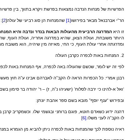
הפרשיות של מנחות הנדבה נמצאות בפרשת ויקרא בתווך, בין פרשיות ה
הר”י אברבנאל מבאר בפירושו
[1]
שהמנחות הן סוג רביעי של עולה[
2]
:
זו היא
המדרגה הרביעית מהעולות הבאות בנדר ונדבה והיא המנחה
היותר משובחת, ועולת הצאן, שהיא במדרגה אחריה, ועולת העוף, שה
ומדרגתה אחרי עולת העוף, כי החי, מאיזה מין שיהיה, הוא משובח מ
2. המנחות באות לכפרה כקרבן העולה
לפי זה יש לומר, שכשם שהעולה באה לכפרה, אף המנחות באות לכפר
רבנן אמרי: כל הכפרות הראה לו הקב”ה לאברהם אבינו ע”ה חוץ מעש
‘ואל א-להינו כי ירבה לסלוח’ (ישעיהו נ”ה, ז) – ר’ יהודה בר סימון ב
ובפירוש “ענף יוסף” מובא בשם ספר אהבת יונתן:
דהנה ידוע כשאדם חוטא, פוגם ברוחני ובגשמי שלו. וכשמקריב קרבן בהמ
לו הקב”ה לעני משלו.
[6]
ראיה נוספת לכך שהמנחות באות לכפרה ניתן להביא מן הגמרא במנחות