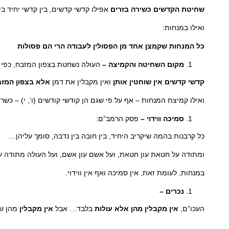
שחיטת הקדשים כשירה בזרים
אפילו קדשי קדשים, בין קדשי יחיד 
ואילו במנחות:
כל המנחות שקמצן אחד מן הפסולין לעבודה הרי הם פסולות
(ה
מקום השחיטה והקמיצה –
העולה נשחטת בצפון המזבח, כפי 
קדשי קדשים אין שוחטין אותן
ואין מקבלין את דמן
אלא בצפון המז
ואילו קמיצת המנחות – אף על פי שגם הן קודשי קודשים (ו’, י) – כשר
סמיכה ווידוי –
פסק הרמב”ם:
כל קרבנות בהמה שיקריב היחיד, בין חובה בין נדבה, סומך עליהן…
ומתודה על חטאת עון חטאת, ועל אשם עון אשם, ועל העולה מתודה עו
במנחות, לעומת זאת, אין סמיכה ואף אין ווידוי.
נכרים –
העכו”ם,
אין מקבלין מהן אלא עולות
בלבד… אבל
אין מקבלין
מהן ש