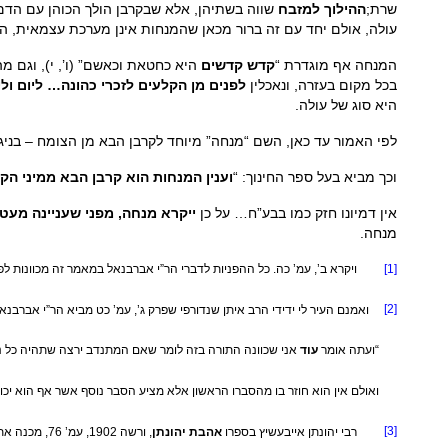
שרת;
ההילוך
למזבח
שווה בשתיהן, אלא שבקרבן הולך הכוהן עם הדם 
עולה, אולם יחד עם זה ברור מכאן שהמנחות אינן מערכת עצמאית, 
המנחה אף מוגדרת “
קדש קדשים
היא כחטאת וכאשם” (ו’, י), וגם 
בכל מקום בעזרה, ונאכלין
לפנים מן הקלעים לזכרי כהונה
…
ליום ול
היא סוג של עולה.
לפי האמור עד כאן, השם “מנחה” מיוחד לקרבן הבא מן הצומח – בניג
וכך מביא בעל ספר החינוך: “
וענין המנחות
הוא קרבן הבא ממיני הק
אין דמיונו חזק כמו בבע”ח… על כן
ייקרא מנחה, מפני שעניינה מעט
מנחה.
[1]
ויקרא ב’, עמ’ כה. כל ההפניות לדברי הר”י אברבנאל במאמר זה מכוונות לפירו
[2]
ואמנם העיר לי ידידי הרב איתן שנדורפי שפרק ג’, עמ’ כט מביא הר”י אברבנא
“ועתה אומר
עוד
אני שכוונה התורה בזה לומר שאם המתנדב ירצה שתהיה כל נדב
ואולם אין הוא חוזר בו מהסברו הראשון אלא מציע הסבר נוסף אשר אף הוא יכול
[3]
רבי יהונתן אייבעשיץ בספרו
אהבת יהונתן
, ורשה 1902, עמ’ 76, מכנה את המנחות המופיעות בפרק בשם “מנחת עולה”.