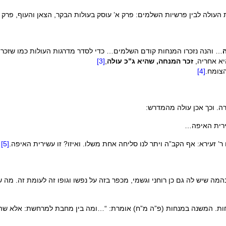
עולה לבין פרשיות השלמים: פרק א’ עוסק בעולות הבקר, הצאן והעוף, פרק ב
… והנה נזכרו המנחות קודם השלמים… כדי לסדר מדרגות העולות כמו שזכר
יא אחריה,
זכר המנחה, שהיא ג”כ עולה
,
[3]
הצומח.
[4]
ה. וכך אכן עולה מהמדרש:
ירית האיפה…
שם ר’ זעירא: אף הקב”ה ויתר לנו סליחה אחת משלו. ואיזו? זו עשירית האיפה.
[5]
ה שיש לה גם כן רוחני וגשמי, מכפר בזה על נפשו וגופו זה לעומת זה. מה שאי
. המשנה במנחות (פ”ה מ”ח) אומרת: “…ומה בין מחבת למרחשת: אלא שהמרחשת