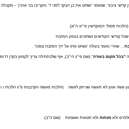
בין קדשי ציבור. שנאמר ‘ושחט את בן הבקר לפני ד’ והקריבו בני אהרן’ –
לכות פסולי המוקדשין פי”א ה”א).
שכל קודשי הקודשים נשחטים בצפון המזבח:
בח
… שהרי נאמר בעולה ‘ושחט אֹתו על ירך המזבח צפֹנה’ .
ה
“בכל מקום בעזרה
” (שם פי”ג הי”ב), אף שלכתחילה צריך לקמוץ בקרן דרו
ן עשה ועוון לא תעשה שניתק לעשה (הלכות מעשה הקרבנות פ”ג הלכות ו ויד
למים ולא
מנחות
ולא חטאות ואשמות (שם ה”ב).