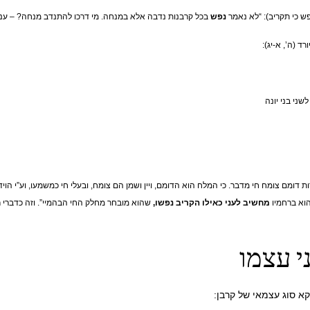
 כי תקריב): “לא נאמר
נפש
בכל קרבנות נדבה אלא במנחה. מי דרכו להתנדב מנחה? – עני.
ד (ה’, א-יג):
שני בני יונה
מם צומח חי מדבר. כי המלח הוא הדומם, ויין ושמן הם צומח, ובעלי חי כמשמעו, וע”י הוידו
הוא ברחמיו
מחשיב לעני כאילו הקריב נפשו,
שהוא מובחר מחלק החי הבהמיי”. וזה כדברי רש
י עצמו
קא סוג עצמאי של קרבן: