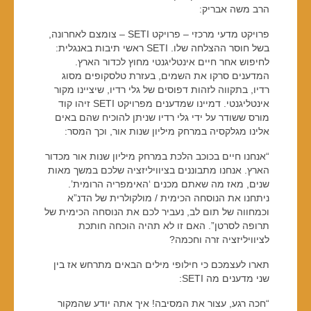
הרב משה אבריק:
פרויקט מדעי מרכזי – פרויקט SETI – צומצם לאחרונה,
בשל חוסר ההצלחה שלו. SETI ראשי תיבות באנגלית:
לחיפוש אחר חיים אינטליגנטי מחוץ לכדור הארץ.
המדענים סרקו את השמים, בעזרת טלסקופים מסוג
רדיו, בתקווה לזהות דפוסים של גלי רדיו, שיציינו מקור
אינטליגנטי. דמיינו שמדענים מפרויקט SETI זיהו קוד
מורס ששודר על ידי גלי רדיו שניתן להוכיח שהם באים
אלינו מגלקסיה במרחק מיליון שנות אור, וכך המסר:
“אנחנו חיים בכוכב הלכת במרחק מיליון שנות אור מכדור
הארץ. אנחנו מתבוננים בציוויליזציה שלכם במשך מאות
שנים, מאז מה שאתם מכנים ‘האימפריה הרומית’.
ניתחנו את הנוסחה הכימית / מולקולרית של הדנ”א
וכמחווה של תום לב, נעביר לכם את הנוסחה הכימית של
תרופה לסרטן”. האם זו לא תהיה הוכחה חותכת
לציוויליזציה זרה וחכמה?
תארו לעצמכם כי חילופי מילים הבאים מתרחש אז בין
שני מדענים מה SETI:
“חכה רגע, עצור את המסיבה! איך אתה יודע שהמקור