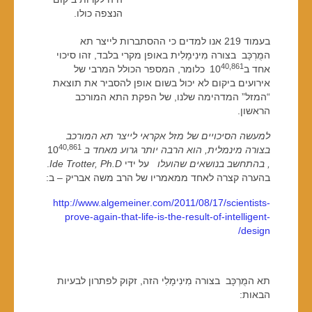
הנצפה כולו.
בעמוד 219 אנו למדים כי ההסתברות לייצר תא
המֻרְכָּב בצורה מִינִימָלִית באופן מקרי בלבד, זהו סיכוי
40,861
אחד ב10
כלומר, המספר הכולל המרבי של
אירועים ביקום לא יכול בשום אופן להסביר את תוצאת
“המזל” המדהימה שלנו, של הפקת התא המורכב
הראשון.
למעשה הסיכויים של מזל אקראי לייצר תא המורכב
40,861
בצורה מינמלית, הוא הרבה יותר גרוע מאחד ב
10
, בהתחשב בנושאים שהועלו
על ידי
Ide Trotter, Ph.D
.
בהערה קצרה לאחד ממאמריו של הרב משה אבריק – ב:
http://www.algemeiner.com/2011/08/17/scientists-
prove-again-that-life-is-the-result-of-intelligent-
design/
תא המֻרְכָּב בצורה מִינִימָלִי הזה, זקוק לפתרון לבעיות
הבאות: