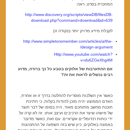
המוזכרת בסרט, ראה:
http://www.discovery.org/scripts/viewDB/filesDB-
download.php?command=download&id=639
לקבלת מידע מדויק יותר בנקודה זו)
http://www.simpletoremember.com/articles/a/the-
design-argument/
Http://www.youtube.com/watch?
v=dx6ZGeXhg4M
אם ההתערבות של אלוקים בטבע כל כך ברורה, מדוע
רבים נכשלים לראות את זה?
כאשר אין השלכות מוסריות להחלטה בדרך זו או אחרת,
האדם הממוצע יהיה מוכן להודות בקלות, כי חתיכת
תוכנת מחשב מתוחכם מאוד, היה בסופו של דבר תוצר
של מישהו שיצר את הרכיבים ועיצב אותו. זה לא קרה על
ידי כוחות רנדומליים אקראיים. עם זאת, כאשר מדובר
באמונה באלוקים, כיון שיש בזה השפעה על ההתנהגות