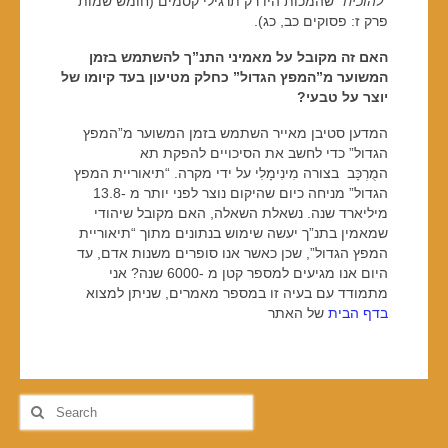
“
להוכיח
” שהמכות היו רק תרגילי קסמים (חומש שמות
פרק ז: פסוקים כב, כג).
האם זה מקובל על מאמיני התנ”ך להשתמש בזמן
המשוער מ”המפץ הגדול” כחלק מטיעון בעד קיומו של
יוצר על טבעי?
המדען סטיבן מאייר השתמש בזמן המשוער מ”המפץ
הגדול” כדי לחשב את הסיכויים להפקת תא
המֻרְכָּב בצורה מִינִימָלִי על ידי מקרה. “תיאוריית המפץ
הגדול” מניחה כיום שהיקום נוצר לפני יותר מ -13.8
מיליארד שנה. נשאלת השאלה, האם מקובל שיהודי
שמאמין בתנ”ך יעשה שימוש בנתונים מתוך “תיאוריית
המפץ הגדול”, שכן כאשר אנו סופרים משנות אדם, עד
היום אנו מגיעים למספר קטן מ -6000 שנה? אני
מתמודד עם בעיה זו במספר מאמרים, שניתן למצוא
בדף הבית
של האתר
Search
for: