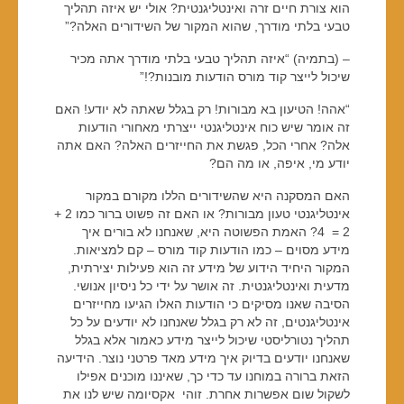
הוא צורת חיים זרה ואינטליגנטית? אולי יש איזה תהליך
טבעי בלתי מודרך, שהוא המקור של השידורים האלה?”
– (בתמיה) “איזה תהליך טבעי בלתי מודרך אתה מכיר
שיכול לייצר קוד מורס הודעות מובנות?!”
“אהה! הטיעון בא מבורות! רק בגלל שאתה לא יודע! האם
זה אומר שיש כוח אינטליגנטי ייצרתי מאחורי הודעות
אלה? אחרי הכל, פגשת את החייזרים האלה? האם אתה
יודע מי, איפה, או מה הם?
האם המסקנה היא שהשידורים הללו מקורם במקור
אינטליגנטי טעון מבורות? או האם זה פשוט ברור כמו 2 +
2 = 4? האמת הפשוטה היא, שאנחנו לא בורים איך
מידע מסוים – כמו הודעות קוד מורס – קם למציאות.
המקור היחיד הידוע של מידע זה הוא פעילות יצירתית,
מדעית ואינטליגנטית. זה אושר על ידי כל ניסיון אנושי.
הסיבה שאנו מסיקים כי הודעות האלו הגיעו מחייזרים
אינטליגנטים, זה לא רק בגלל שאנחנו לא יודעים על כל
תהליך נטורליסטי שיכול לייצר מידע כאמור אלא בגלל
שאנחנו יודעים בדיוק איך מידע מאד פרטני נוצר. הידיעה
הזאת ברורה במוחנו עד כדי כך, שאיננו מוכנים אפילו
לשקול שום אפשרות אחרת. זוהי אקסיומה שיש לנו את