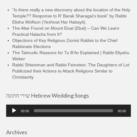
“Is there really a new discovery about the location of the Holy
Temple?? Response to R’ Barak Sharagai’s book” by Rabbi
Elisha Wolfson (Yeshivat Har Habayit).
The Altar Found on Mount Eival (Ebal) – Can We Learn
Practical Halacha from It?
Objections of Key Religious Zionist Rabbis to the Chief
Rabbinate Elections
The Talmudic Reasons for Tu B’Av Explained | Rabbi Eliyahu
Weber
Rabbi Shteinman and Rabbi Feinstein: The Daughters of Lot
Publicized their Actions to Attack Religions Similar to
Christianity
שירי חתונה Hebrew Wedding Songs
Audio
00:00
00:00
Player
Archives