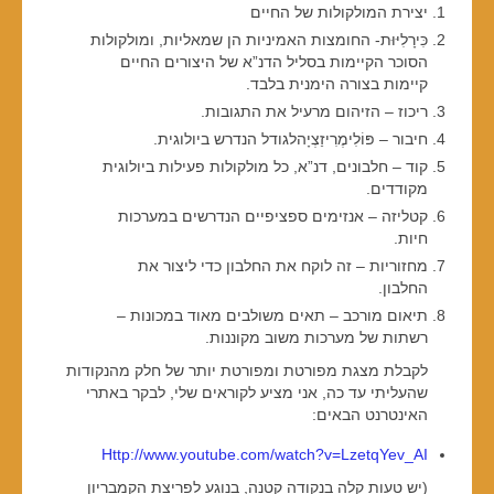
יצירת המולקולות של החיים
כִּירָלִיּוּת- החומצות האמיניות הן שמאליות, ומולקולות
הסוכר הקיימות בסליל הדנ”א של היצורים החיים
קיימות בצורה הימנית בלבד.
ריכוז – הזיהום מרעיל את התגובות.
חיבור – פּוֹלִימֶרִיזַצְיָהלגודל הנדרש ביולוגית.
קוד – חלבונים, דנ”א, כל מולקולות פעילות ביולוגית
מקודדים.
קטליזה – אנזימים ספציפיים הנדרשים במערכות
חיות.
מחזוריות – זה לוקח את החלבון כדי ליצור את
החלבון.
תיאום מורכב – תאים משולבים מאוד במכונות –
רשתות של מערכות משוב מקוננות.
לקבלת מצגת מפורטת ומפורטת יותר של חלק מהנקודות
שהעליתי עד כה, אני מציע לקוראים שלי, לבקר באתרי
האינטרנט הבאים:
Http://www.youtube.com/watch?v=LzetqYev_AI
(יש טעות קלה בנקודה קטנה, בנוגע לפריצת הקמבריון