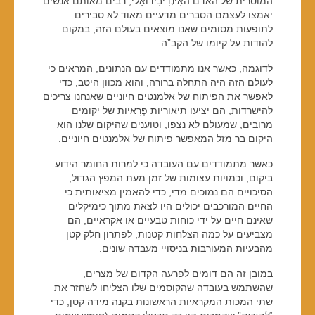
המוסרית של האדם האִינְדִּיבִידוּאָלי, רבים מאותם אנשים
יאמצו לעצמם הסברים מדעיים מאוד לא סבירים
לתופעות מסומים שאנו מוצאים בעולם הזה, במקום
להודות על קיומו של הקב”ה.
לדוגמה, כאשר אנו מתמודדים עם הנתונים, המראים כי
לעולם הזה היה התחלה ברורה, והוא מכוון היטב, כדי
לאפשר את הפיתוח של אלמנטים חיוניים שאנחנו צריכים
להישרדות, הם יציעו תיאוריות פְּרָאִיות של יקומים
מרובים, שמעולם לא נצפו, וטוענים שהיקום שלנו הוא
היקום בר מזל המאפשר פיתוח של אלמנטים חיוניים.
כאשר מתמודדים עם העובדה כי למרות החומר הידוע
ביקום, וכמויות עצומות של זמן מעת המפץ הגדול,
הסיכויים הם נמוכים מדי, כדי להאמין מציאותית כי
החיים המורכבים יכולים היו לצאת מתוך כימיקלים
שאינם חיים על ידי כוחות טבעיים או אקראיים, הם
מצביעים על כמה הצלחות קטנות, לפתרון חלק קטן
מהבעיות המעורבות בניסויי מעבדה שונים.
במובן זה הם דומים לפרעה הקדום של מצרים,
שהשתמש בעובדה שהקוסמים שלו הצליחו לשחזר את
שתי המכות המקראיות הראשונות בקנה מידה קטן, כדי