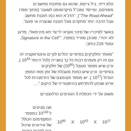
הלא דתי, ביל גייטס, שהוא גם מתכנת מחשבים
מפורסם, ומייסד ומנכ”ל מיקרוסופט לשעבר (מתוך ספרו
“
The Road Ahead
“), “הדנ”א הוא כמו תוכנת מחשב
אבל הרבה יותר מתקדם מכל תוכנה שנוצרה אי פעם”.
באשר לסיכוייו של סיכוי אקראי לייצר תא מינימאלי, מדען
לא יהודי, סטיבן מאייר בספרו, “”
Signature in the Cell
,
עמוד 216 כותב:
“מאחר וחלקיקים בסיסיים יכולים לקיים אינטראקציה זה
43
עם זה רק פעמים רבות כל כך בשנייה (לכל היותר 10
),
80
וכיון שיש מספר מוגבל (10
) של חלקיקים
בסיסיים וכיון שיש כמות מוגבלת של זמן מאז המפץ
17
הגדול (10
), יש מספר מצומצם של הזדמנויות לכל
ארוע שנתון להתרחש בהיסטוריה של היקום “…
פשוט על ידי הכפלת 3 הגורמים הרלוונטיים
אנו מגיעים
140
ל 10
כמספר
המקסימום הכולל
80
43
17
10
X
10
X
10
של אירועים שיכול
היה לקרות ביקום