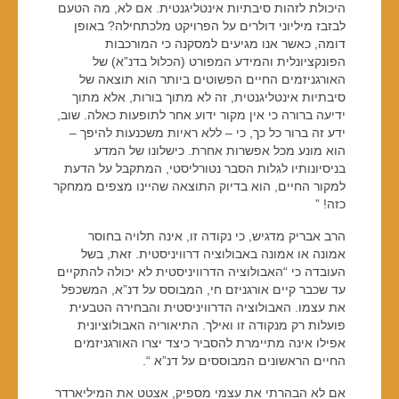
היכולת לזהות סיבתיות אינטליגנטית. אם לא, מה הטעם
לבזבז מיליוני דולרים על הפרויקט מלכתחילה? באופן
דומה, כאשר אנו מגיעים למסקנה כי המורכבות
הפונקציונלית והמידע המפורט (הכלול בדנ”א) של
האורגניזמים החיים הפשוטים ביותר הוא תוצאה של
סיבתיות אינטליגנטית, זה לא מתוך בורות, אלא מתוך
ידיעה ברורה כי אין מקור ידוע אחר לתופעות כאלה. שוב,
ידע זה ברור כל כך, כי – ללא ראיות משכנעות להיפך –
הוא מונע מכל אפשרות אחרת. כישלונו של המדע
בניסיונותיו לגלות הסבר נטורליסטי, המתקבל על הדעת
למקור החיים, הוא בדיוק התוצאה שהיינו מצפים ממחקר
כזה! ”
הרב אבריק מדגיש, כי נקודה זו, אינה תלויה בחוסר
אמונה או אמונה באבולוציה דרוויניסטית. זאת, בשל
העובדה כי “האבולוציה הדרוויניסטית לא יכולה להתקיים
עד שכבר קיים אורגניזם חי, המבוסס על דנ”א, המשכפל
את עצמו. האבולוציה הדרוויניסטית והבחירה הטבעית
פועלות רק מנקודה זו ואילך. התיאוריה האבולוציונית
אפילו אינה מתיימרת להסביר כיצד יצרו האורגניזמים
החיים הראשונים המבוססים על דנ”א “.
אם לא הבהרתי את עצמי מספיק, אצטט את המיליארדר